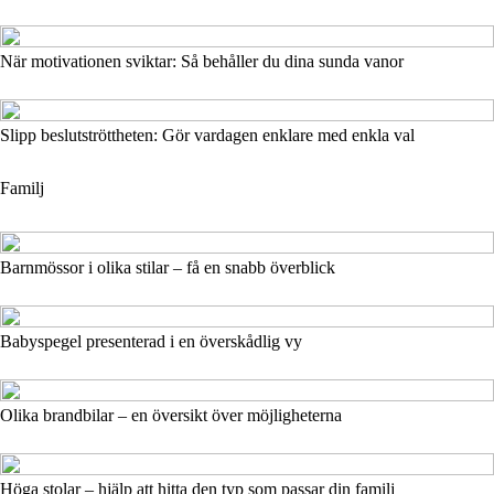
När motivationen sviktar: Så behåller du dina sunda vanor
Slipp beslutströttheten: Gör vardagen enklare med enkla val
Familj
Barnmössor i olika stilar – få en snabb överblick
Babyspegel presenterad i en överskådlig vy
Olika brandbilar – en översikt över möjligheterna
Höga stolar – hjälp att hitta den typ som passar din familj