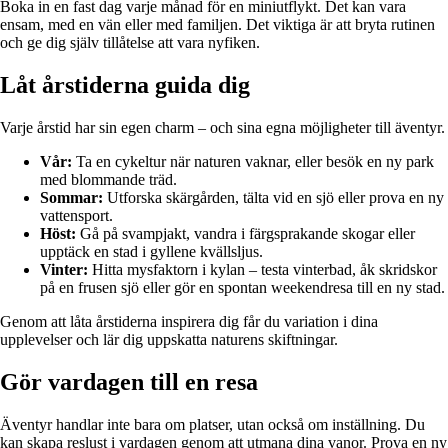
Boka in en fast dag varje månad för en miniutflykt. Det kan vara
ensam, med en vän eller med familjen. Det viktiga är att bryta rutinen
och ge dig själv tillåtelse att vara nyfiken.
Låt årstiderna guida dig
Varje årstid har sin egen charm – och sina egna möjligheter till äventyr.
Vår:
Ta en cykeltur när naturen vaknar, eller besök en ny park
med blommande träd.
Sommar:
Utforska skärgården, tälta vid en sjö eller prova en ny
vattensport.
Höst:
Gå på svampjakt, vandra i färgsprakande skogar eller
upptäck en stad i gyllene kvällsljus.
Vinter:
Hitta mysfaktorn i kylan – testa vinterbad, åk skridskor
på en frusen sjö eller gör en spontan weekendresa till en ny stad.
Genom att låta årstiderna inspirera dig får du variation i dina
upplevelser och lär dig uppskatta naturens skiftningar.
Gör vardagen till en resa
Äventyr handlar inte bara om platser, utan också om inställning. Du
kan skapa reslust i vardagen genom att utmana dina vanor. Prova en ny