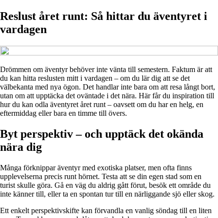
Reslust året runt: Så hittar du äventyret i
vardagen
Drömmen om äventyr behöver inte vänta till semestern. Faktum är att
du kan hitta reslusten mitt i vardagen – om du lär dig att se det
välbekanta med nya ögon. Det handlar inte bara om att resa långt bort,
utan om att upptäcka det oväntade i det nära. Här får du inspiration till
hur du kan odla äventyret året runt – oavsett om du har en helg, en
eftermiddag eller bara en timme till övers.
Byt perspektiv – och upptäck det okända
nära dig
Många förknippar äventyr med exotiska platser, men ofta finns
upplevelserna precis runt hörnet. Testa att se din egen stad som en
turist skulle göra. Gå en väg du aldrig gått förut, besök ett område du
inte känner till, eller ta en spontan tur till en närliggande sjö eller skog.
Ett enkelt perspektivskifte kan förvandla en vanlig söndag till en liten