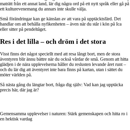
maträtt från ett annat land, lär dig några ord på ett nytt språk eller gå på
ett kulturevenemang du annars inte skulle välja.
Små förändringar kan ge känslan av att vara på upptäcktsfärd. Det
handlar om att behålla nyfikenheten – även när du står i kön på Ica
eller sitter på pendeltåget.
Res i det lilla – och dröm i det stora
Visst finns det något speciellt med att resa långt bort, men de stora
äventyren blir ännu bättre när du också vårdar de små. Genom att hitta
glädjen i de nära upplevelserna håller du reslusten levande året runt –
och du lär dig att äventyret inte bara finns på kartan, utan i sättet du
möter världen på.
Så nästa gång du längtar bort, fråga dig själv: Vad kan jag upptäcka
precis här, där jag är?
Gemensamma upplevelser i naturen: Stärk gemenskapen och hitta ro i
en hektisk vardag