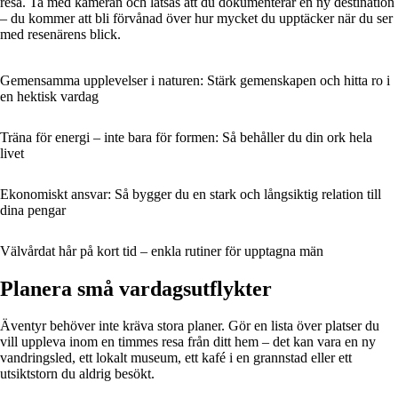
resa. Ta med kameran och låtsas att du dokumenterar en ny destination
– du kommer att bli förvånad över hur mycket du upptäcker när du ser
med resenärens blick.
Gemensamma upplevelser i naturen: Stärk gemenskapen och hitta ro i
en hektisk vardag
Träna för energi – inte bara för formen: Så behåller du din ork hela
livet
Ekonomiskt ansvar: Så bygger du en stark och långsiktig relation till
dina pengar
Välvårdat hår på kort tid – enkla rutiner för upptagna män
Planera små vardagsutflykter
Äventyr behöver inte kräva stora planer. Gör en lista över platser du
vill uppleva inom en timmes resa från ditt hem – det kan vara en ny
vandringsled, ett lokalt museum, ett kafé i en grannstad eller ett
utsiktstorn du aldrig besökt.