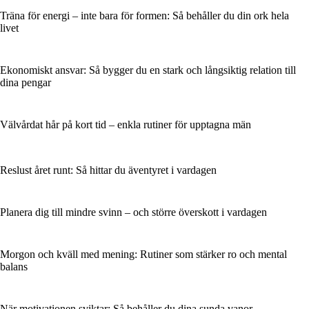
Träna för energi – inte bara för formen: Så behåller du din ork hela
livet
Ekonomiskt ansvar: Så bygger du en stark och långsiktig relation till
dina pengar
Välvårdat hår på kort tid – enkla rutiner för upptagna män
Reslust året runt: Så hittar du äventyret i vardagen
Planera dig till mindre svinn – och större överskott i vardagen
Morgon och kväll med mening: Rutiner som stärker ro och mental
balans
När motivationen sviktar: Så behåller du dina sunda vanor