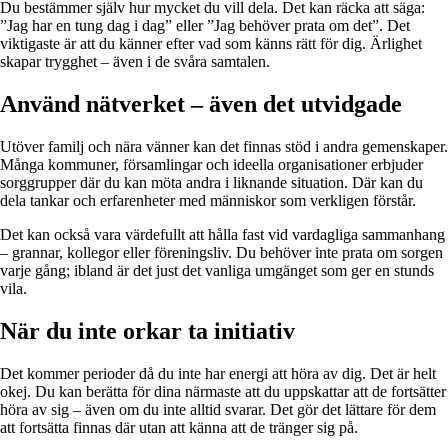
Du bestämmer själv hur mycket du vill dela. Det kan räcka att säga:
”Jag har en tung dag i dag” eller ”Jag behöver prata om det”. Det
viktigaste är att du känner efter vad som känns rätt för dig. Ärlighet
skapar trygghet – även i de svåra samtalen.
Använd nätverket – även det utvidgade
Utöver familj och nära vänner kan det finnas stöd i andra gemenskaper.
Många kommuner, församlingar och ideella organisationer erbjuder
sorggrupper där du kan möta andra i liknande situation. Där kan du
dela tankar och erfarenheter med människor som verkligen förstår.
Det kan också vara värdefullt att hålla fast vid vardagliga sammanhang
– grannar, kollegor eller föreningsliv. Du behöver inte prata om sorgen
varje gång; ibland är det just det vanliga umgänget som ger en stunds
vila.
När du inte orkar ta initiativ
Det kommer perioder då du inte har energi att höra av dig. Det är helt
okej. Du kan berätta för dina närmaste att du uppskattar att de fortsätter
höra av sig – även om du inte alltid svarar. Det gör det lättare för dem
att fortsätta finnas där utan att känna att de tränger sig på.