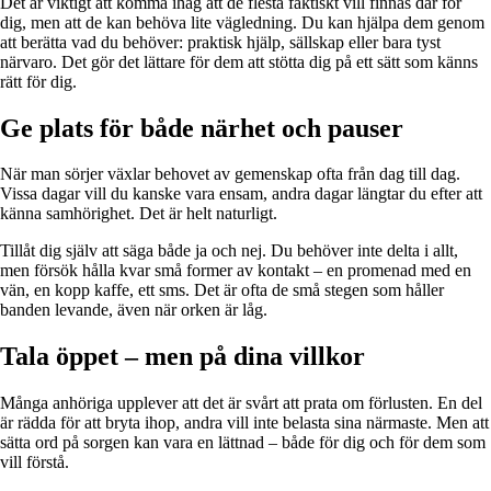
Det är viktigt att komma ihåg att de flesta faktiskt vill finnas där för
dig, men att de kan behöva lite vägledning. Du kan hjälpa dem genom
att berätta vad du behöver: praktisk hjälp, sällskap eller bara tyst
närvaro. Det gör det lättare för dem att stötta dig på ett sätt som känns
rätt för dig.
Ge plats för både närhet och pauser
När man sörjer växlar behovet av gemenskap ofta från dag till dag.
Vissa dagar vill du kanske vara ensam, andra dagar längtar du efter att
känna samhörighet. Det är helt naturligt.
Tillåt dig själv att säga både ja och nej. Du behöver inte delta i allt,
men försök hålla kvar små former av kontakt – en promenad med en
vän, en kopp kaffe, ett sms. Det är ofta de små stegen som håller
banden levande, även när orken är låg.
Tala öppet – men på dina villkor
Många anhöriga upplever att det är svårt att prata om förlusten. En del
är rädda för att bryta ihop, andra vill inte belasta sina närmaste. Men att
sätta ord på sorgen kan vara en lättnad – både för dig och för dem som
vill förstå.