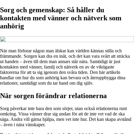
Sorg och gemenskap: Så håller du
kontakten med vänner och nätverk som
anhörig
När man förlorar någon man älskar kan världen kännas stilla och
främmande. Sorgen kan dra en inåt, och det kan vara svårt att sträcka
ut handen – även till dem man annars står nära. Samtidigt är just
kontakten med vänner, familj och nätverk en av de viktigaste
faktorerna för att ta sig igenom den svåra tiden. Den här artikeln
handlar om hur du som anhörig kan bevara och återuppbygga dina
relationer, samtidigt som du tar hand om dig själv.
När sorgen förändrar relationerna
Sorg påverkar inte bara den som sörjer, utan också relationerna runt
omkring. Vissa vänner drar sig undan för att de inte vet vad de ska
säga. Andra vill gärna hjälpa, men vet inte hur. Det kan skapa avstånd
– även i nära vänskaper.